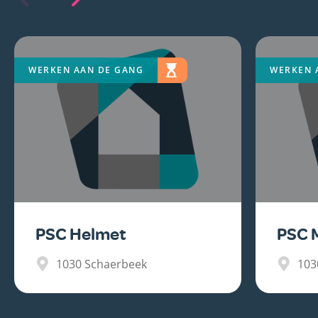
WERKEN AAN DE GANG
WERKEN 
PSC Helmet
PSC 
1030
Schaerbeek
103