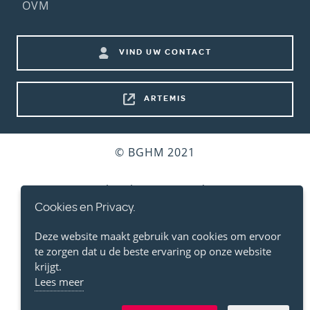
(2nd
OVM
menu)
Footer
VIND UW CONTACT
shortcuts
ARTEMIS
Bottom
© BGHM 2021
footer
Gebruiksvoorwaarden
Cookies en Privacy.
Persoonlijke Levenssfeer
Deze website maakt gebruik van cookies om ervoor
te zorgen dat u de beste ervaring op onze website
Cookies
krijgt.
Lees meer
Toegankelijkheidsverklaring