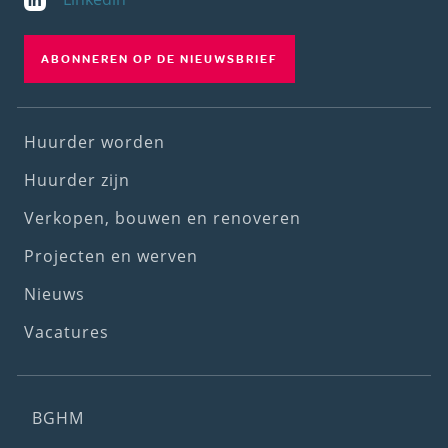
ABONNEREN OP DE NIEUWSBRIEF
Footer
Huurder worden
(1st
Huurder zijn
menu)
Verkopen, bouwen en renoveren
Projecten en werven
Nieuws
Vacatures
Footer
BGHM