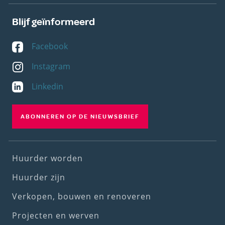
Blijf geïnformeerd
Facebook
Instagram
Linkedin
ABONNEREN OP DE NIEUWSBRIEF
Footer
Huurder worden
(1st
Huurder zijn
menu)
Verkopen, bouwen en renoveren
Projecten en werven