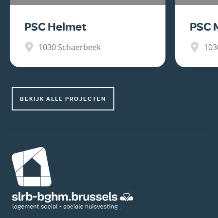
PSC Helmet
PSC 
1030
Schaerbeek
103
BEKIJK ALLE PROJECTEN
Afbeelding