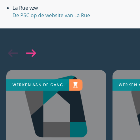
La Rue vzw
De PSC op de website van La Rue
WERKEN AAN DE GANG
WERKEN 