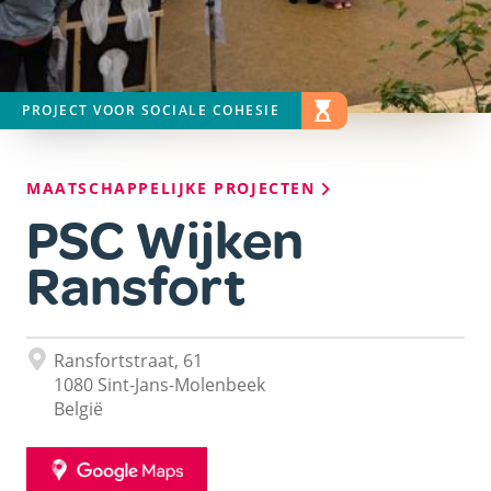
PROJECT VOOR SOCIALE COHESIE
STATUS
WERKEN AAN DE GANG
Kruimelpad
MAATSCHAPPELIJKE PROJECTEN
PSC Wijken
Ransfort
Adres
Ransfortstraat, 61
1080
Sint-Jans-Molenbeek
België
GOOGLE
MAPS