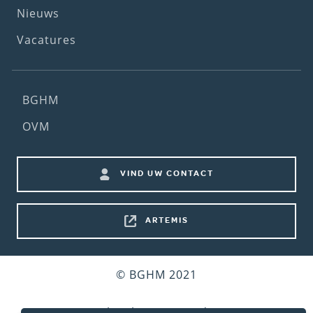
Nieuws
Vacatures
Footer
BGHM
(2nd
OVM
menu)
Footer
VIND UW CONTACT
shortcuts
ARTEMIS
Bottom
© BGHM 2021
footer
Gebruiksvoorwaarden