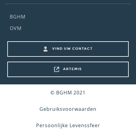
Footer
BGHM
(2nd
OVM
menu)
Footer
VIND UW CONTACT
shortcuts
ARTEMIS
Bottom
© BGHM 2021
footer
Gebruiksvoorwaarden
Persoonlijke Levenssfeer