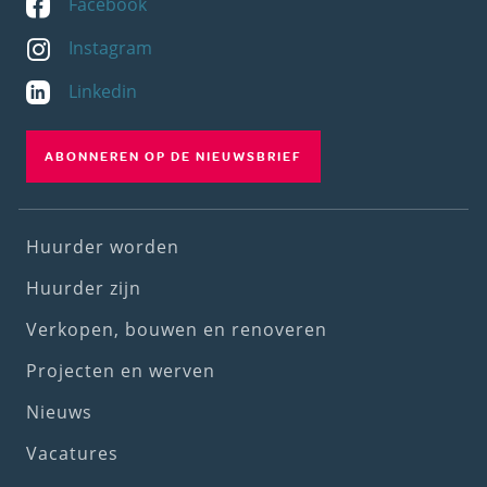
Facebook
Instagram
Linkedin
ABONNEREN OP DE NIEUWSBRIEF
Footer
Huurder worden
(1st
Huurder zijn
menu)
Verkopen, bouwen en renoveren
Projecten en werven
Nieuws
Vacatures