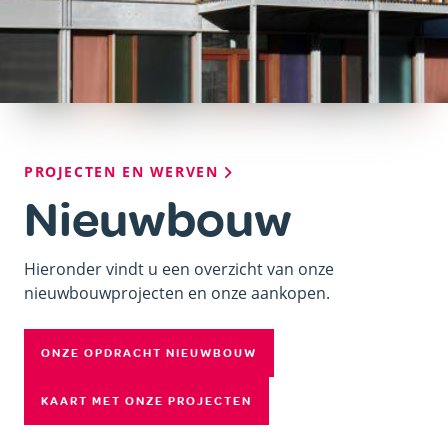
Kruimelpad
PROJECTEN EN WERVEN
Nieuwbouw
Hieronder vindt u een overzicht van onze
nieuwbouwprojecten en onze aankopen.
ONZE OPDRACHT NIEUWBOUW
KAART MET ONZE PROJECTEN