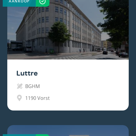
AANKOOP
VOLTOOID
Luttre
BGHM
1190
Vorst