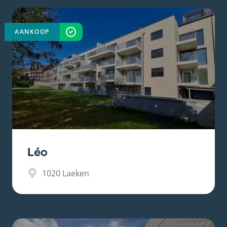
AANKOOP
VOLTOOID
Léo
1020
Laeken