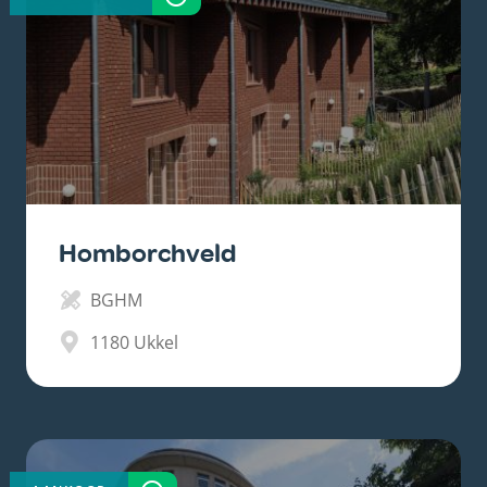
Homborchveld
BGHM
1180
Ukkel