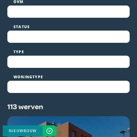
OVM
STATUS
TYPE
WONINGTYPE
113 werven
NIEUWBOUW
VOLTOOID