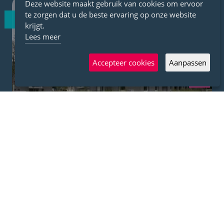
Deze website maakt gebruik van cookies om ervoor
te zorgen dat u de beste ervaring op onze website
NIEUWBOUW
VOLTOOID
krijgt.
Lees meer
Accepteer cookies
Aanpassen
Back
to
top
Artemis
BGHM
1140
Evere