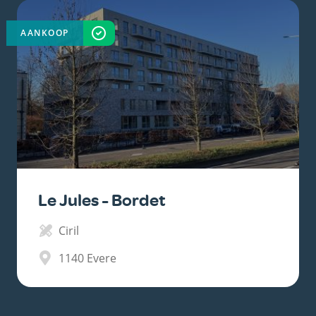
AANKOOP
VOLTOOID
Le Jules - Bordet
Ciril
1140
Evere