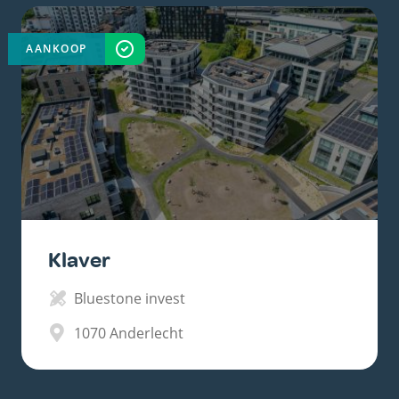
AANKOOP
VOLTOOID
Klaver
Bluestone invest
1070
Anderlecht