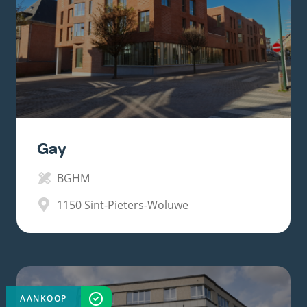
Gay
BGHM
1150
Sint-Pieters-Woluwe
AANKOOP
VOLTOOID