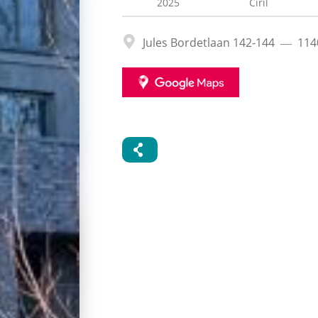
2025
Ciril
Adres
Jules Bordetlaan 142-144
114
GOOGLE
MAPS