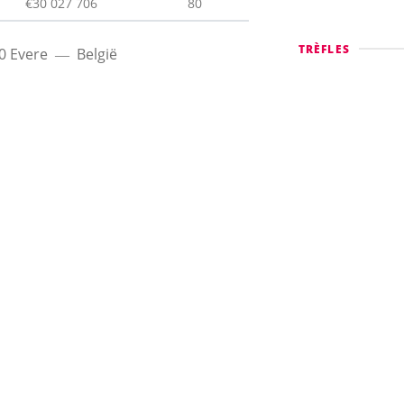
€30 027 706
80
TRÈFLES
0
Evere
België