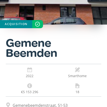
ACQUISITION
STAAT
VOLTOOID
Gemene
Beemden
2022
Smarthome
€5 153 296
18
Adres
Gemenebeemdenstraat, 51-53