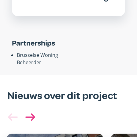
Partnerships
Brusselse Woning
Beheerder
Nieuws over dit project
Belangrijkste
Belangri
afbeelding
afbeeld