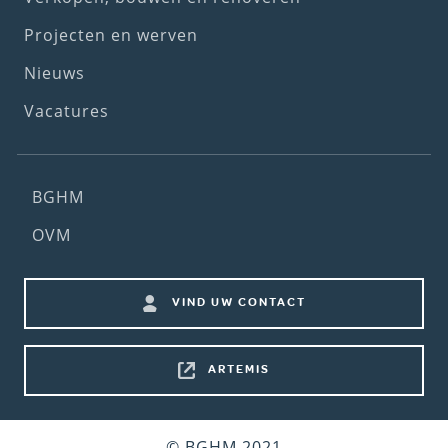
Projecten en werven
Nieuws
Vacatures
Footer
BGHM
(2nd
OVM
menu)
Footer
VIND UW CONTACT
shortcuts
ARTEMIS
Bottom
© BGHM 2021