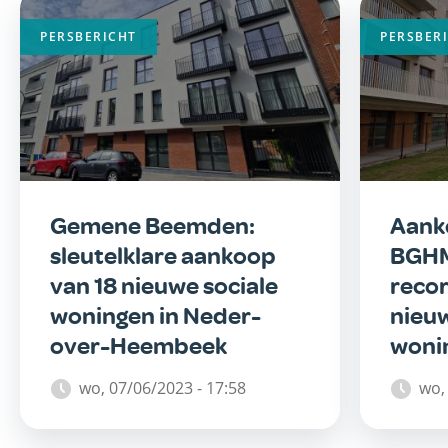
PERSBERICHT
PERSBER
Gemene Beemden:
Aank
sleutelklare aankoop
BGHM:
van 18 nieuwe sociale
reco
woningen in Neder-
nieuw
over-Heembeek
woni
wo, 07/06/2023 - 17:58
wo,