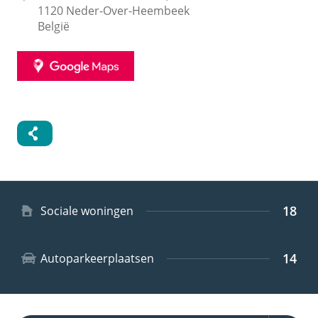
1120
Neder-Over-Heembeek
België
GOOGLE
MAPS
18
Type
Sociale woningen
woning
14
Autoparkeerplaatsen