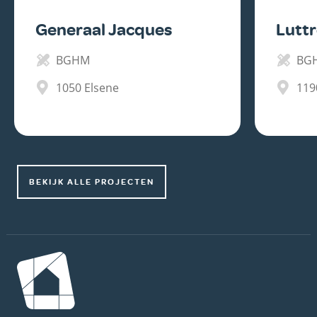
Generaal Jacques
Lutt
BGHM
BG
1050
Elsene
119
BEKIJK ALLE PROJECTEN
Afbeelding