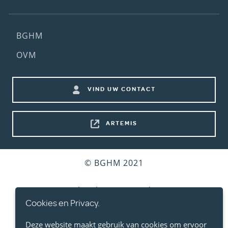
Footer
BGHM
(2nd
OVM
menu)
Footer
VIND UW CONTACT
shortcuts
ARTEMIS
Bottom
© BGHM 2021
footer
Gebruiksvoorwaarden
Cookies en Privacy.
Persoonlijke Levenssfeer
Deze website maakt gebruik van cookies om ervoor