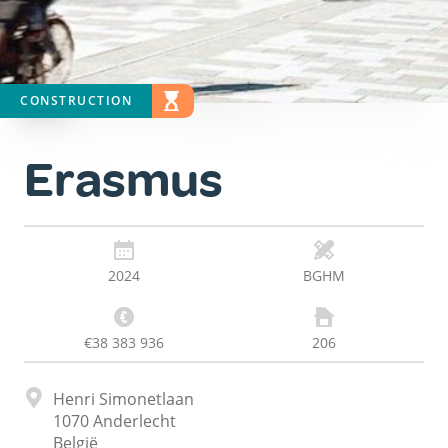
CONSTRUCTION
STAAT
STUDIFASE
Erasmus
2024
BGHM
€38 383 936
206
Adres
Henri Simonetlaan
1070
Anderlecht
België