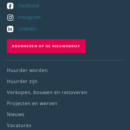
Facebook
Instagram
Linkedin
ABONNEREN OP DE NIEUWSBRIEF
Footer
Huurder worden
(1st
Huurder zijn
menu)
Verkopen, bouwen en renoveren
Projecten en werven
Nieuws
Vacatures