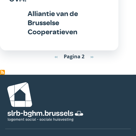
Alliantie van de
Brusselse
Cooperatieven
Paginering
Vorige
‹‹
Pagina 2
Volgende
››
pagina
pagina
Afbeelding