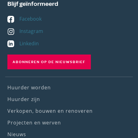
Blijf geïnformeerd
Facebook
Instagram
Linkedin
ABONNEREN OP DE NIEUWSBRIEF
Footer
Huurder worden
(1st
Huurder zijn
menu)
Verkopen, bouwen en renoveren
Projecten en werven
Nieuws