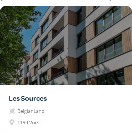
Les Sources
BelgianLand
1190
Vorst