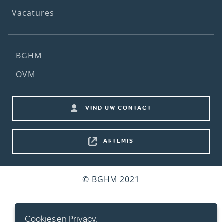
Vacatures
Footer
BGHM
(2nd
OVM
menu)
Footer
VIND UW CONTACT
shortcuts
ARTEMIS
Bottom
© BGHM 2021
footer
Gebruiksvoorwaarden
Cookies en Privacy.