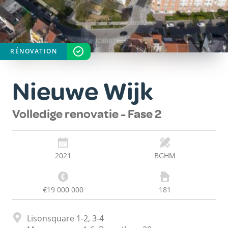
RÉNOVATION
STAAT
VOLTOOID
Nieuwe Wijk
Volledige renovatie - Fase 2
2021
BGHM
€19 000 000
181
Adres
Lisonsquare 1-2, 3-4