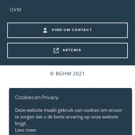
(2nd
OVM
menu)
Footer
VIND UW CONTACT
shortcuts
ARTEMIS
Bottom
© BGHM 2021
footer
Gebruiksvoorwaarden
Cookies en Privacy.
Persoonlijke Levenssfeer
Deze website maakt gebruik van cookies om ervoor
te zorgen dat u de beste ervaring op onze website
Cookies
krijgt.
Lees meer