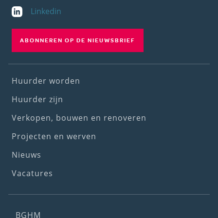
Linkedin
ABONNEREN OP DE NIEUWSBRIEF
Footer
Huurder worden
(1st
Huurder zijn
menu)
Verkopen, bouwen en renoveren
Projecten en werven
Nieuws
Vacatures
Footer
BGHM