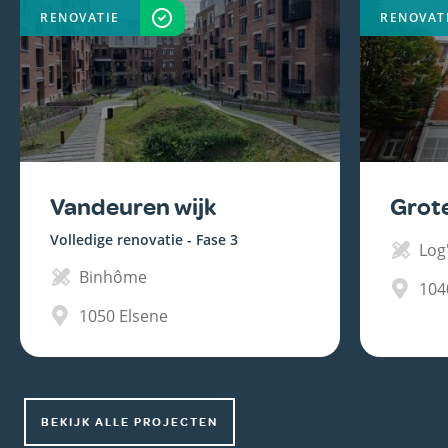
RENOVATIE
VOLTOOID
RENOVAT
Vandeuren wijk
Grot
Volledige renovatie - Fase 3
Log'
Binhôme
104
1050
Elsene
BEKIJK ALLE PROJECTEN