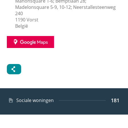
Manonsquare 1-6; Bemptlaan 28;
Madelonsquare 5-9, 10-12; Neerstallesteenweg
240
1190
Vorst
België
GOOGLE
MAPS
181
Type
Sociale woningen
woning