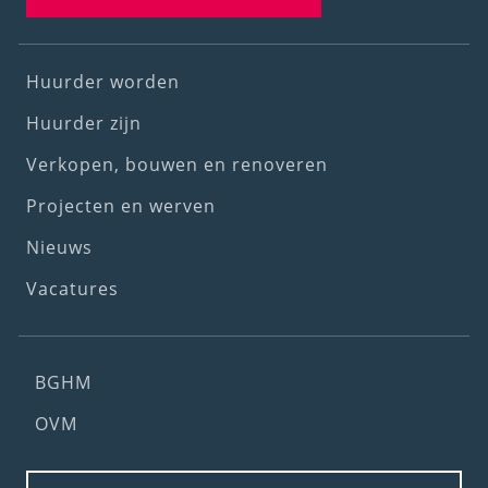
Footer
Huurder worden
(1st
Huurder zijn
menu)
Verkopen, bouwen en renoveren
Projecten en werven
Nieuws
Vacatures
Footer
BGHM
(2nd
OVM
menu)