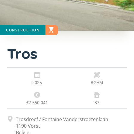
CONSTRUCTION
STAAT
WERKEN AAN DE GANG
Tros
2025
BGHM
€7 550 041
37
Adres
Trosdreef / Fontaine Vanderstraetenlaan
1190
Vorst
België