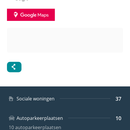
GOOGLE
MAPS
Samenvatting
37
Type
Sociale woningen
woning
10
Autoparkeerplaatsen
10 autoparkeerplaatsen