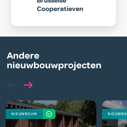
Brusselse
Cooperatieven
Andere
nieuwbouwprojecten
NIEUWBOUW
VOLTOOID
NIEUWB