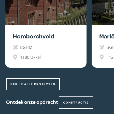
Homborchveld
Mari
BGHM
BG
1180
Ukkel
112
BEKIJK ALLE PROJECTEN
Ontdek onze opdracht
CONSTRUCTIE