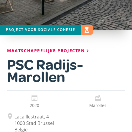
PROJECT VOOR SOCIALE COHESIE
STATUS
WERKEN AAN DE GANG
Kruimelpad
MAATSCHAPPELIJKE PROJECTEN
PSC Radijs-
Marollen
2020
Marolles
Adres
Lacaillestraat, 4
1000
Stad Brussel
België