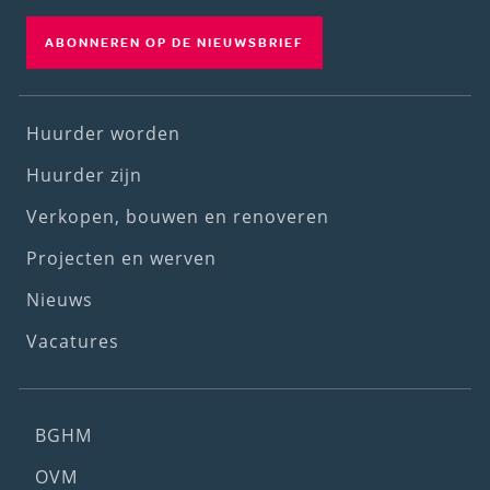
ABONNEREN OP DE NIEUWSBRIEF
Footer
Huurder worden
(1st
Huurder zijn
menu)
Verkopen, bouwen en renoveren
Projecten en werven
Nieuws
Vacatures
Footer
BGHM
(2nd
OVM