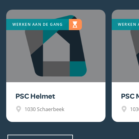
WERKEN AAN DE GANG
WERKEN 
PSC Helmet
PSC 
1030
Schaerbeek
103