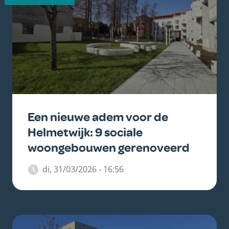
Een nieuwe adem voor de
Helmetwijk: 9 sociale
woongebouwen gerenoveerd
di, 31/03/2026 - 16:56
Belangrijkste
afbeelding