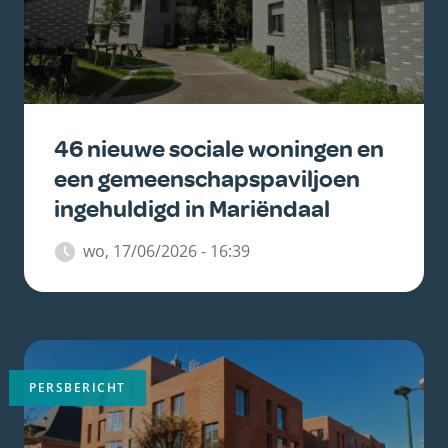
46 nieuwe sociale woningen en
een gemeenschaps­paviljoen
ingehuldigd in Mariëndaal
wo, 17/06/2026 - 16:39
Belangrijkste
afbeelding
PERSBERICHT