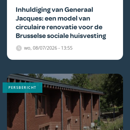
Inhuldiging van Generaal
Jacques: een model van
circulaire renovatie voor de
Brusselse sociale huisvesting
wo, 08/07/2026 - 13:55
Belangrijkste
afbeelding
PERSBERICHT