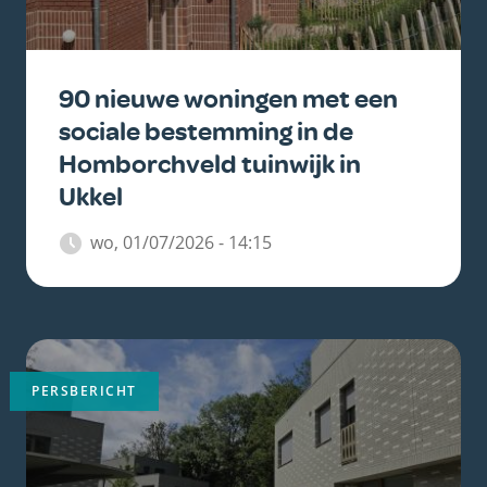
90 nieuwe woningen met een
sociale bestemming in de
Homborchveld tuinwijk in
Ukkel
wo, 01/07/2026 - 14:15
Belangrijkste
afbeelding
PERSBERICHT