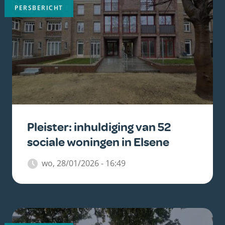
PERSBERICHT
Pleister: inhuldiging van 52
sociale woningen in Elsene
wo, 28/01/2026 - 16:49
Belangrijkste
afbeelding