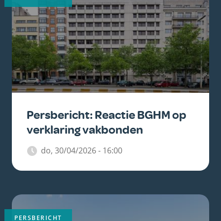
Persbericht: Reactie BGHM op
verklaring vakbonden
do, 30/04/2026 - 16:00
Belangrijkste
afbeelding
PERSBERICHT