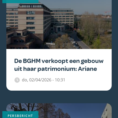
De BGHM verkoopt een gebouw
uit haar patrimonium: Ariane
do, 02/04/2026 - 10:31
Belangrijkste
afbeelding
PERSBERICHT