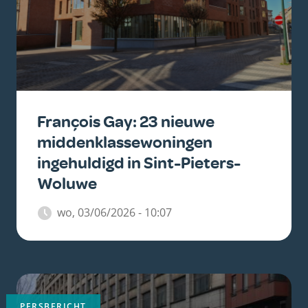
François Gay: 23 nieuwe
middenklassewoningen
ingehuldigd in Sint-Pieters-
Woluwe
wo, 03/06/2026 - 10:07
Belangrijkste
afbeelding
PERSBERICHT