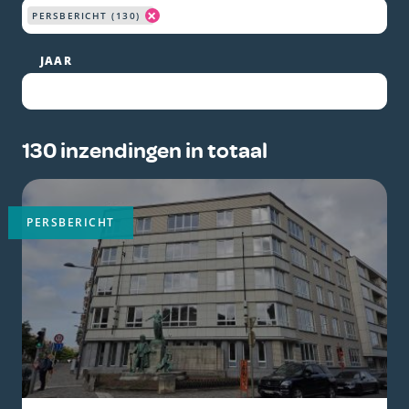
×
PERSBERICHT (130)
JAAR
130 inzendingen in totaal
Belangrijkste
afbeelding
PERSBERICHT