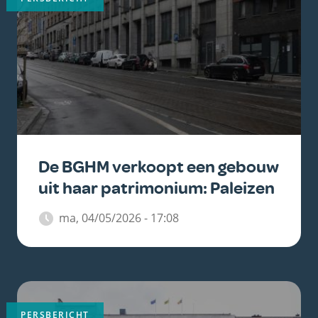
De BGHM verkoopt een gebouw
uit haar patrimonium: Paleizen
ma, 04/05/2026 - 17:08
Belangrijkste
afbeelding
PERSBERICHT