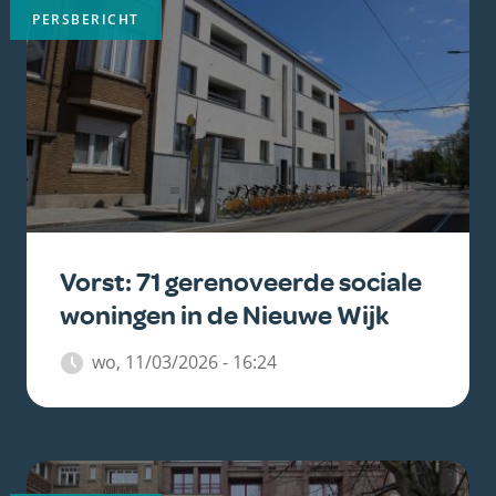
PERSBERICHT
Vorst: 71 gerenoveerde sociale
woningen in de Nieuwe Wijk
wo, 11/03/2026 - 16:24
Belangrijkste
afbeelding