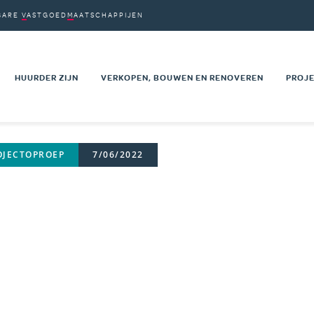
BARE
VASTGOED
MAATSCHAPPIJEN
VM'S
PDRACHTEN
HUURDER ZIJN
VERKOPEN, BOUWEN EN RENOVEREN
PROJE
on
AARDEN
UW HUURWAARBORG
VASTGOED TE KOOP
NIEU
VOOR EEN
UW SOCIALE BEGELEIDING
PRIVÉ SECTOR
RENO
OJECTOPROEP
7/06/2022
HUURPRIJS EN HUURLASTEN
OPENBARE SECTOR
PROJ
 KANDIDATUUR
MUTATIE NAAR EEN ANDERE
TECHNISCHE DOCUMENTEN
MAAT
EN WONING
WONING
KAAR
T
ADVIESRADEN VAN DE HUURDERS
NEN
EEN KLACHT INDIENEN