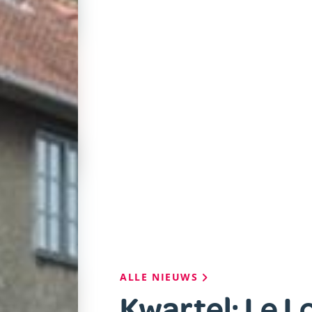
Kruimelpad
ALLE NIEUWS
Kwartel: Le L