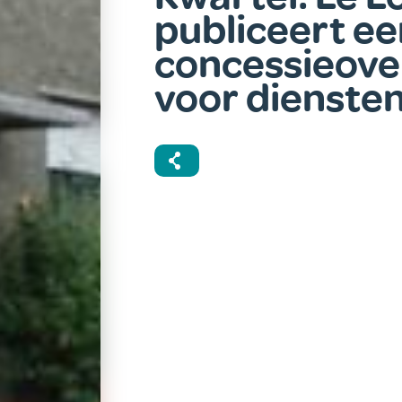
publiceert e
concessieov
voor dienste