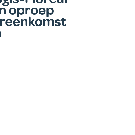
en oproep
ereenkomst
n