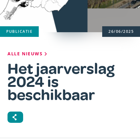
PUBLICATIE
26/06/2025
Kruimelpad
ALLE NIEUWS
Het jaarverslag
2024 is
beschikbaar