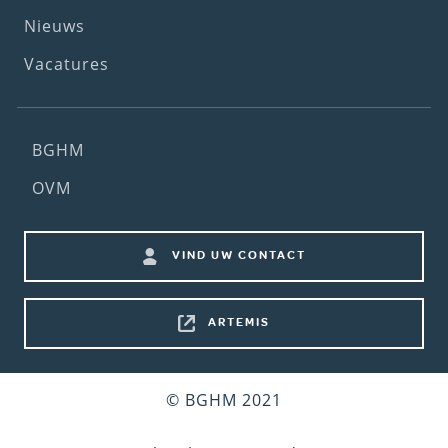
Nieuws
Vacatures
Footer
BGHM
(2nd
OVM
menu)
Footer
VIND UW CONTACT
shortcuts
ARTEMIS
Bottom
© BGHM 2021
footer