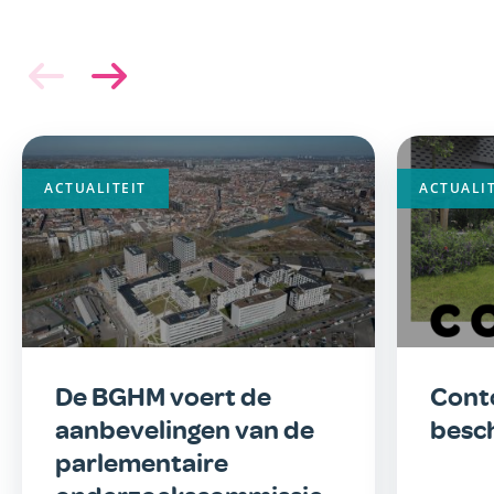
ACTUALITEIT
ACTUALIT
De BGHM voert de
Conto
aanbevelingen van de
besc
parlementaire