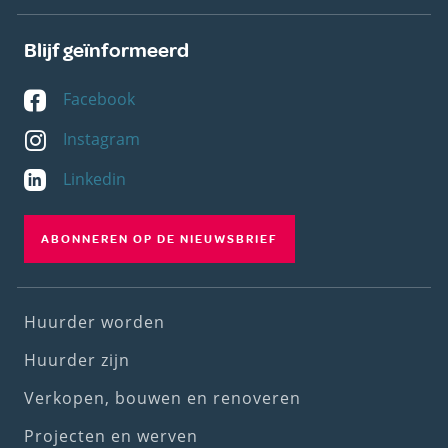
Blijf geïnformeerd
Facebook
Instagram
Linkedin
ABONNEREN OP DE NIEUWSBRIEF
Footer
Huurder worden
(1st
Huurder zijn
menu)
Verkopen, bouwen en renoveren
Projecten en werven