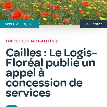
APPEL À PROJETS
7/06/2022
Fil
TOUTES LES ACTUALITÉS
d'Ariane
Cailles : Le Logis-
Floréal publie un
appel à
concession de
services