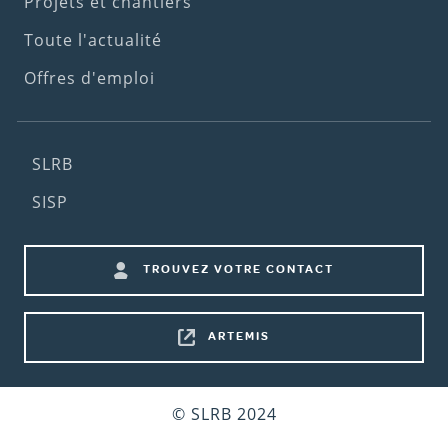
Projets et chantiers
Toute l'actualité
Offres d'emploi
Footer
SLRB
(2nd
SISP
menu)
Footer
TROUVEZ VOTRE CONTACT
shortcuts
ARTEMIS
Bottom
© SLRB 2024
footer