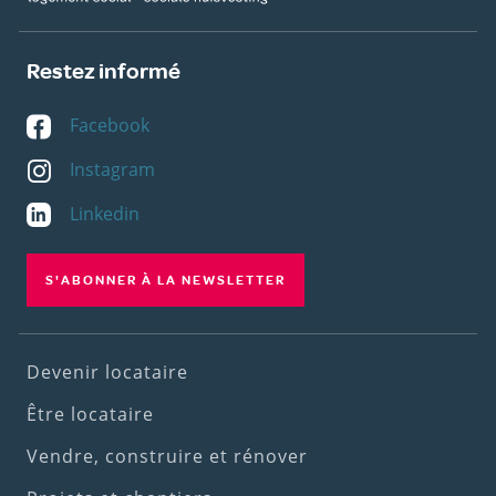
Restez informé
Facebook
Instagram
Linkedin
S'ABONNER À LA NEWSLETTER
Footer
Devenir locataire
(1st
Être locataire
menu)
Vendre, construire et rénover