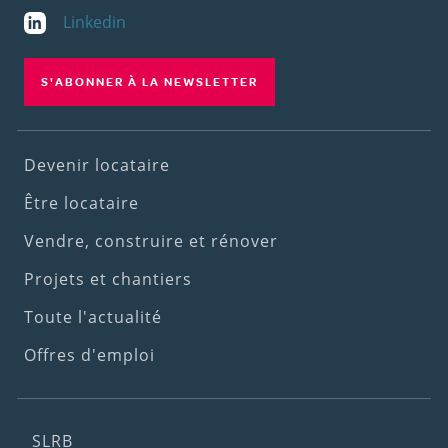
Linkedin
S'ABONNER À LA NEWSLETTER
Footer
Devenir locataire
(1st
Être locataire
menu)
Vendre, construire et rénover
Projets et chantiers
Toute l'actualité
Offres d'emploi
Footer
SLRB