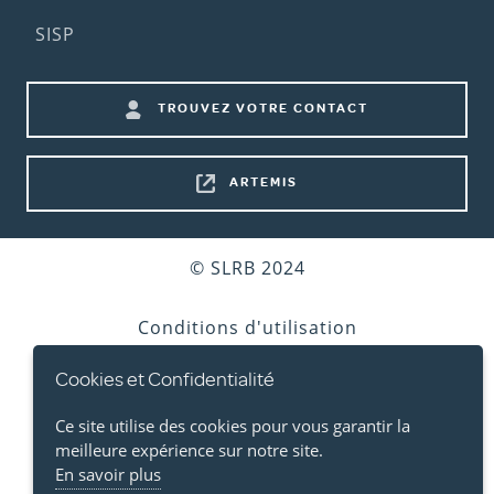
(2nd
SISP
menu)
Footer
TROUVEZ VOTRE CONTACT
shortcuts
ARTEMIS
Bottom
© SLRB 2024
footer
Conditions d'utilisation
Cookies et Confidentialité
Vie privée
Ce site utilise des cookies pour vous garantir la
Cookies
meilleure expérience sur notre site.
En savoir plus