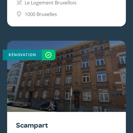
Le Logement Bruxellois
1000
Bruxelles
RÉNOVATION
TERMINÉ
Scampart