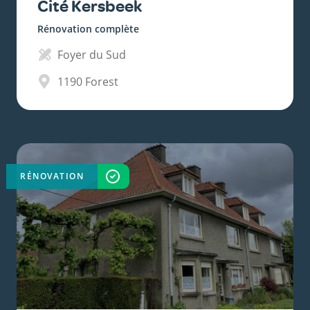
Cité Kersbeek
Rénovation complète
Foyer du Sud
1190
Forest
RÉNOVATION
TERMINÉ