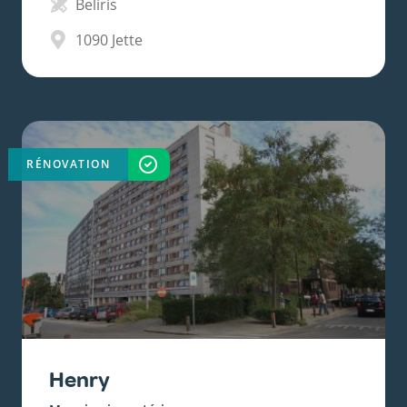
Beliris
1090
Jette
RÉNOVATION
TERMINÉ
Henry