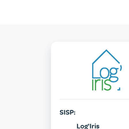
SISP
SISP:
Log'Iris