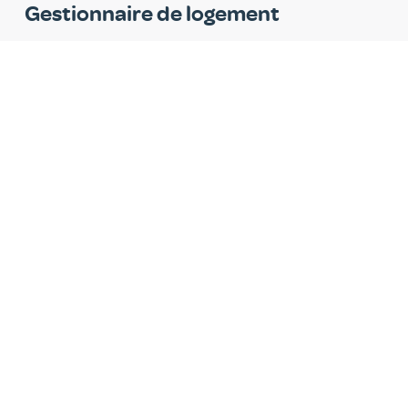
Gestionnaire de logement
LOG'IRIS
Les autres chantiers de
rénovation
RÉNOVATION
TERMINÉ