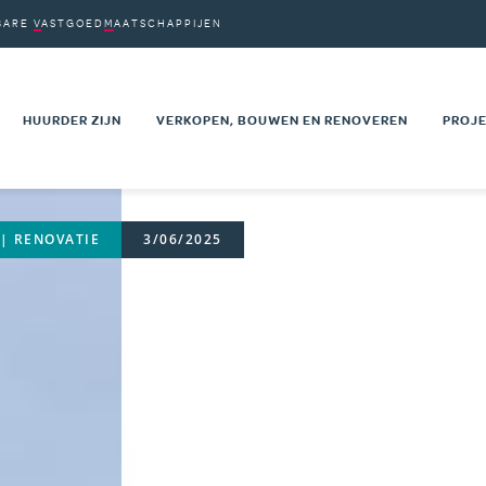
BARE
VASTGOED
MAATSCHAPPIJEN
VM'S
PDRACHTEN
HUURDER ZIJN
VERKOPEN, BOUWEN EN RENOVEREN
PROJE
on
AARDEN
UW HUURWAARBORG
VASTGOED TE KOOP
NIEU
VOOR EEN
UW SOCIALE BEGELEIDING
PRIVÉ SECTOR
RENO
| RENOVATIE
3/06/2025
HUURPRIJS EN HUURLASTEN
OPENBARE SECTOR
PROJ
 KANDIDATUUR
MUTATIE NAAR EEN ANDERE
TECHNISCHE DOCUMENTEN
MAAT
EN WONING
WONING
KAAR
T
ADVIESRADEN VAN DE HUURDERS
NEN
EEN KLACHT INDIENEN