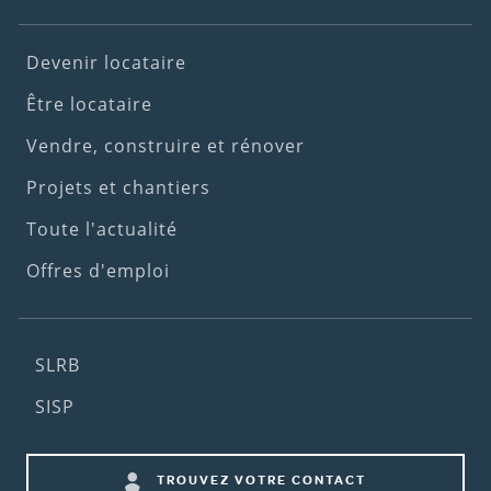
Footer
Devenir locataire
(1st
Être locataire
menu)
Vendre, construire et rénover
Projets et chantiers
Toute l'actualité
Offres d'emploi
Footer
SLRB
(2nd
SISP
menu)
Footer
TROUVEZ VOTRE CONTACT