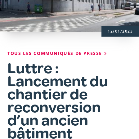
12/01/2023
Fil
TOUS LES COMMUNIQUÉS DE PRESSE
d'Ariane
Luttre :
Lancement du
chantier de
reconversion
d’un ancien
bâtiment