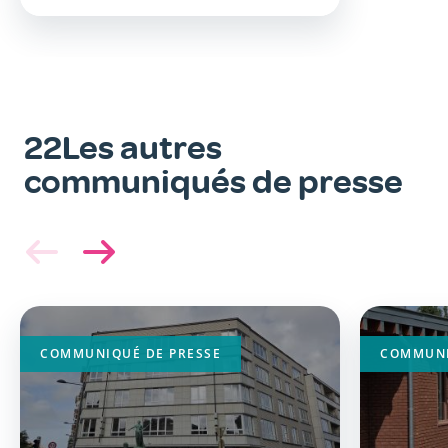
22Les autres
communiqués de presse
Image
Image
principale
principa
COMMUNIQUÉ DE PRESSE
COMMUNI