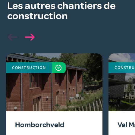
Les autres chantiers de
construction
CONSTRUCTION
TERMINÉ
CONSTRU
Homborchveld
Val M