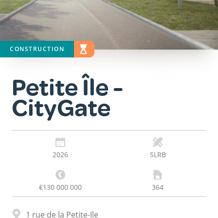
CONSTRUCTION
STATUT
EN ÉTUDE
Petite Île -
CityGate
2026
SLRB
€130 000 000
364
Adresse
1 rue de la Petite-Ile