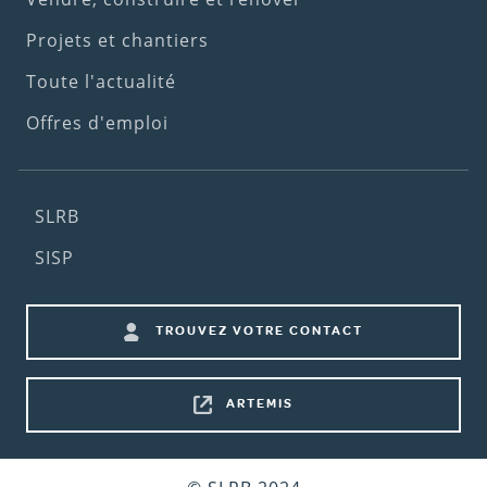
Projets et chantiers
Toute l'actualité
Offres d'emploi
Footer
SLRB
(2nd
SISP
menu)
Footer
TROUVEZ VOTRE CONTACT
shortcuts
ARTEMIS
Bottom