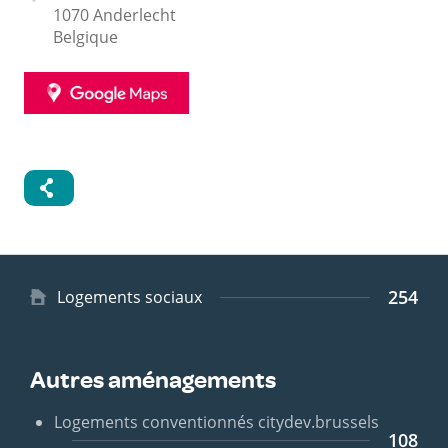
1070
Anderlecht
Belgique
GOOGLE
MAPS
254
Type
Logements sociaux
de
logement
Autres aménagements
Logements conventionnés citydev.brussels
108