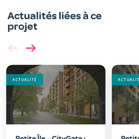
Actualités liées à ce
projet
ACTUALITÉ
ACTUALI
Petite Île – CityGate :
Petite