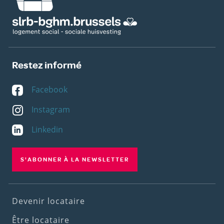
Restez informé
Facebook
Instagram
Linkedin
S'ABONNER À LA NEWSLETTER
Footer
Devenir locataire
(1st
Être locataire