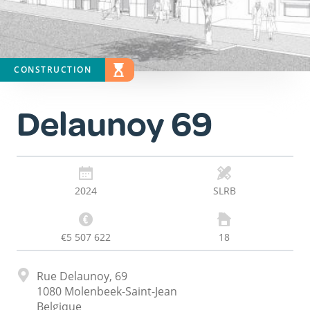
CONSTRUCTION
STATUT
EN ÉTUDE
Delaunoy 69
2024
SLRB
€5 507 622
18
Adresse
Rue Delaunoy, 69
1080
Molenbeek-Saint-Jean
Belgique