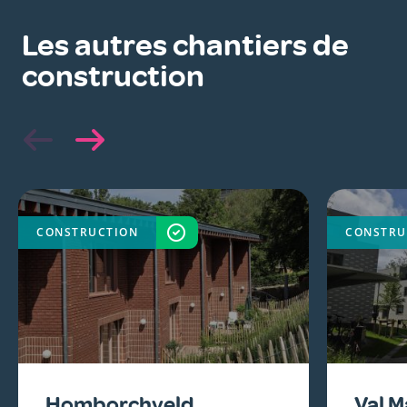
Les autres chantiers de
construction
CONSTRUCTION
TERMINÉ
CONSTRU
Homborchveld
Val M