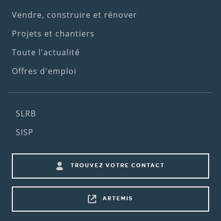
menu)
Vendre, construire et rénover
Projets et chantiers
Toute l'actualité
Offres d'emploi
Footer
SLRB
(2nd
SISP
menu)
Footer
TROUVEZ VOTRE CONTACT
shortcuts
ARTEMIS