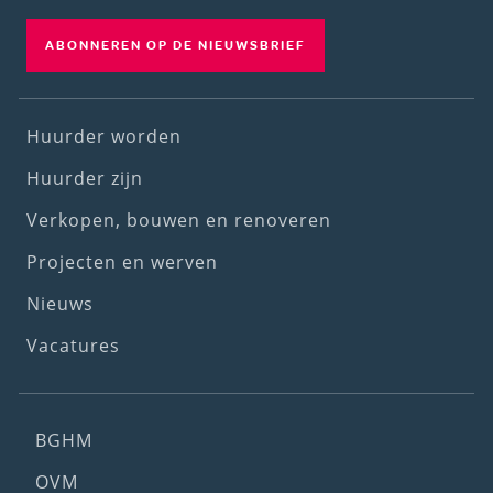
ABONNEREN OP DE NIEUWSBRIEF
Footer
Huurder worden
(1st
Huurder zijn
menu)
Verkopen, bouwen en renoveren
Projecten en werven
Nieuws
Vacatures
Footer
BGHM
(2nd
OVM