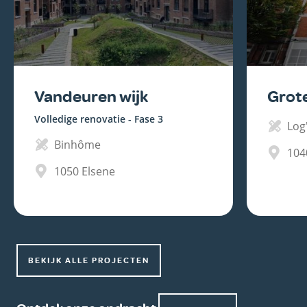
Vandeuren wijk
Grot
Volledige renovatie - Fase 3
Log'
Binhôme
104
1050
Elsene
BEKIJK ALLE PROJECTEN