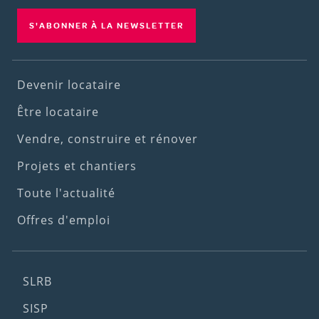
S'ABONNER À LA NEWSLETTER
Footer
Devenir locataire
(1st
Être locataire
menu)
Vendre, construire et rénover
Projets et chantiers
Toute l'actualité
Offres d'emploi
Footer
SLRB
(2nd
SISP