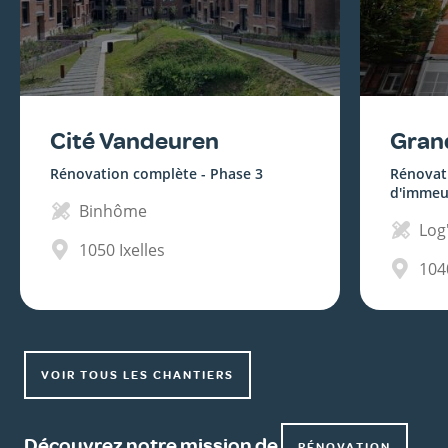
Cité Vandeuren
Gran
Rénovation complète - Phase 3
Rénovat
d'immeu
Binhôme
Log'
1050
Ixelles
104
VOIR TOUS LES CHANTIERS
Découvrez notre mission de
RÉNOVATION