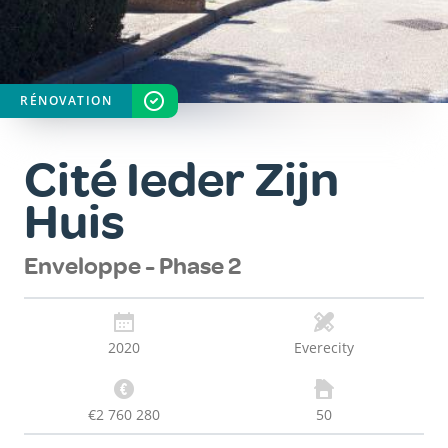
RÉNOVATION
STATUT
TERMINÉ
Cité Ieder Zijn
Huis
Enveloppe - Phase 2
2020
Everecity
€2 760 280
50