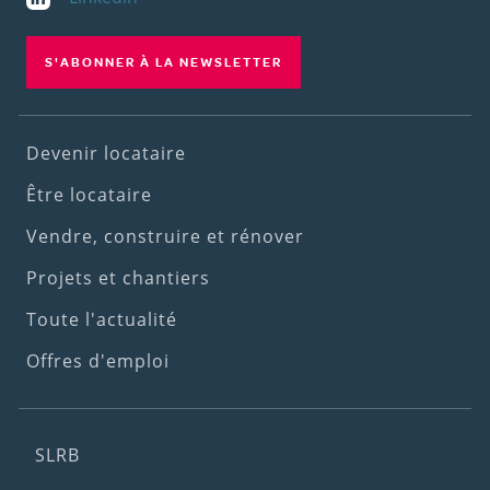
S'ABONNER À LA NEWSLETTER
Footer
Devenir locataire
(1st
Être locataire
menu)
Vendre, construire et rénover
Projets et chantiers
Toute l'actualité
Offres d'emploi
Footer
SLRB
(2nd