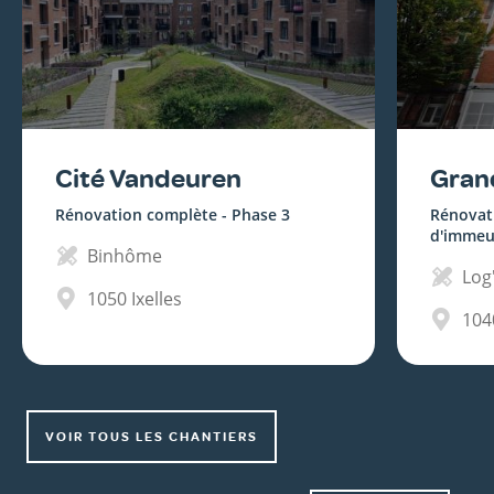
Cité Vandeuren
Gran
Rénovation complète - Phase 3
Rénovat
d'immeu
Binhôme
Log'
1050
Ixelles
104
VOIR TOUS LES CHANTIERS