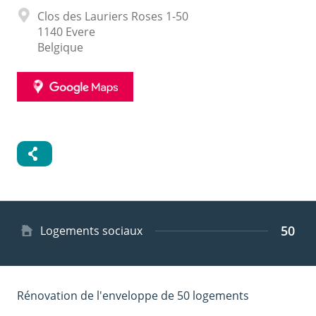
Adresse
Clos des Lauriers Roses 1-50
1140
Evere
Belgique
GOOGLE
MAPS
50
Type
Logements sociaux
de
logement
Rénovation de l'enveloppe de 50 logements