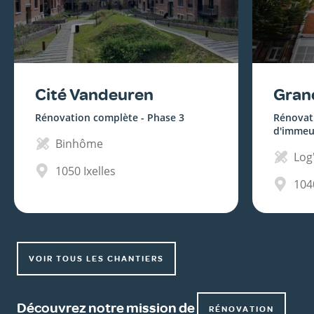
Cité Vandeuren
Gran
Rénovation complète - Phase 3
Rénovat
d'immeu
Binhôme
Log'
1050
Ixelles
104
VOIR TOUS LES CHANTIERS
Découvrez notre mission de
RÉNOVATION