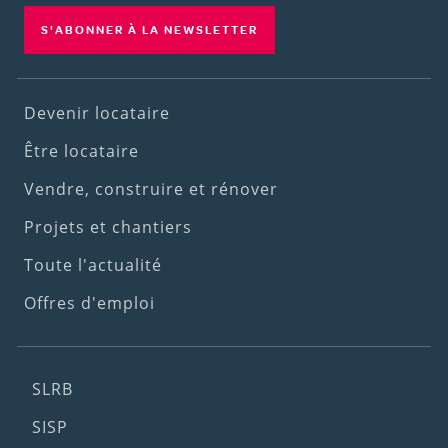
S'ABONNER À LA NEWSLETTER
Footer
Devenir locataire
(1st
Être locataire
menu)
Vendre, construire et rénover
Projets et chantiers
Toute l'actualité
Offres d'emploi
Footer
SLRB
(2nd
SISP