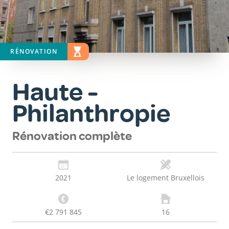
RÉNOVATION
STATUT
EN ÉTUDE
Haute -
Philanthropie
Rénovation complète
2021
Le logement Bruxellois
€2 791 845
16