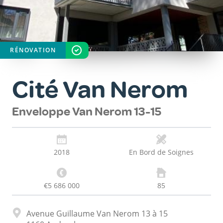
RÉNOVATION
STATUT
TERMINÉ
Cité Van Nerom
Enveloppe Van Nerom 13-15
2018
En Bord de Soignes
€5 686 000
85
Adresse
Avenue Guillaume Van Nerom 13 à 15