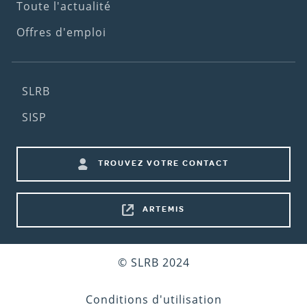
Toute l'actualité
Offres d'emploi
Footer
SLRB
(2nd
SISP
menu)
Footer
TROUVEZ VOTRE CONTACT
shortcuts
ARTEMIS
Bottom
© SLRB 2024
footer
Conditions d'utilisation