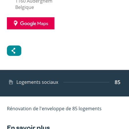
1160
Auderghem
Belgique
GOOGLE
MAPS
85
Type
Logements sociaux
de
logement
Rénovation de l'enveloppe de 85 logements
En savoir plus