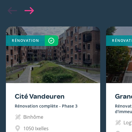
RÉNOVATION
TERMINÉ
RÉNOVAT
Cité Vandeuren
Gran
Rénovation complète - Phase 3
Rénovat
d'immeu
Binhôme
Log'
1050
Ixelles