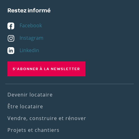
Restez informé
Facebook
Instagram
Linkedin
S'ABONNER À LA NEWSLETTER
Footer
Devenir locataire
(1st
Être locataire
menu)
Vendre, construire et rénover
Projets et chantiers