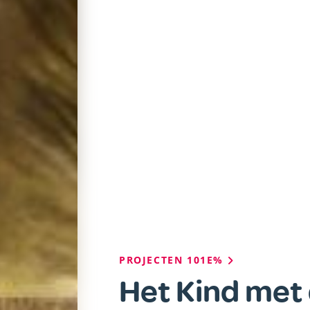
Kruimelpad
PROJECTEN 101E%
Het Kind met