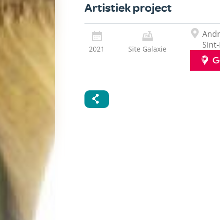
Ondertitle
Artistiek project
Adres
Andr
Sint
2021
Site Galaxie