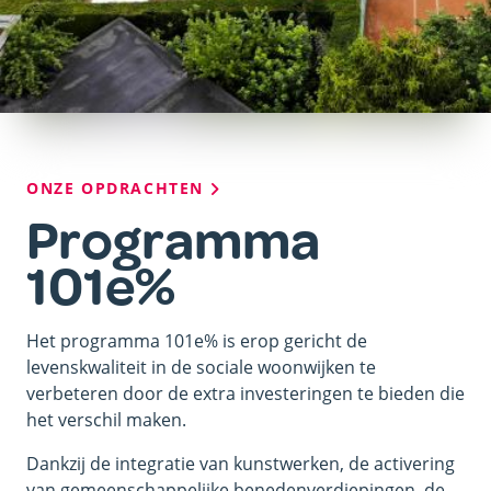
Kruimelpad
ONZE OPDRACHTEN
Programma
101e%
Het programma 101e% is erop gericht de
levenskwaliteit in de sociale woonwijken te
verbeteren door de extra investeringen te bieden die
het verschil maken.
Dankzij de integratie van kunstwerken, de activering
van gemeenschappelijke benedenverdiepingen, de