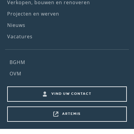
menu)
Verkopen, bouwen en renoveren
Projecten en werven
Nieuws
Vacatures
Footer
BGHM
(2nd
OVM
menu)
Footer
VIND UW CONTACT
shortcuts
ARTEMIS