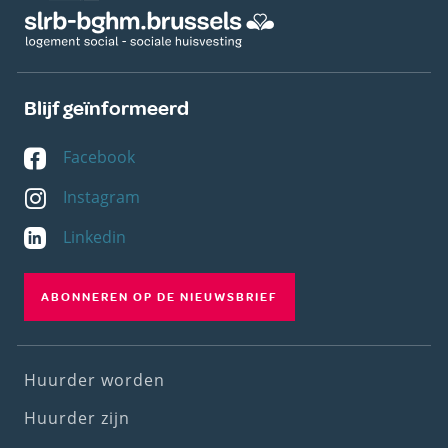
Blijf geïnformeerd
Facebook
Instagram
Linkedin
ABONNEREN OP DE NIEUWSBRIEF
Footer
Huurder worden
(1st
Huurder zijn