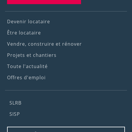
Footer
Devenir locataire
(1st
Être locataire
menu)
Vendre, construire et rénover
Projets et chantiers
Toute l'actualité
Offres d'emploi
Footer
SLRB
(2nd
SISP
menu)
Footer