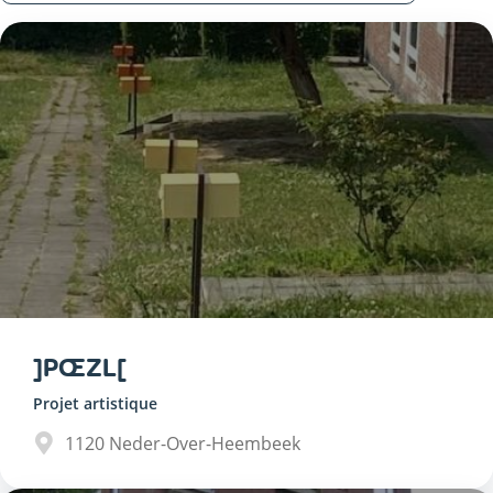
]PŒZL[
Projet artistique
1120
Neder-Over-Heembeek