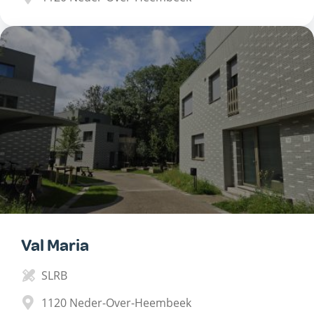
Val Maria
SLRB
1120
Neder-Over-Heembeek