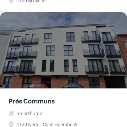
1120
Bruxelles
Prés Communs
Smarthome
1120
Neder-Over-Heembeek