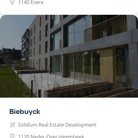
1140
Evere
Biebuyck
Solidum Real Estate Development
1120
Neder-Over-Heembeek