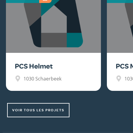
PCS Helmet
PCS 
1030
Schaerbeek
103
VOIR TOUS LES PROJETS