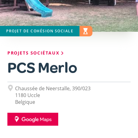
PROJET DE COHÉSION SOCIALE
STATUT DU PROJET
EN COURS
Fil
PROJETS SOCIÉTAUX
d'Ariane
PCS Merlo
Adresse
Chaussée de Neerstalle, 390/023
1180
Uccle
Belgique
GOOGLE
MAPS