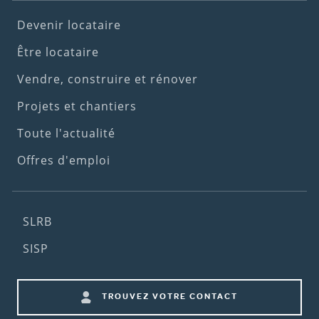
Footer
Devenir locataire
(1st
Être locataire
menu)
Vendre, construire et rénover
Projets et chantiers
Toute l'actualité
Offres d'emploi
Footer
SLRB
(2nd
SISP
menu)
Footer
TROUVEZ VOTRE CONTACT
shortcuts