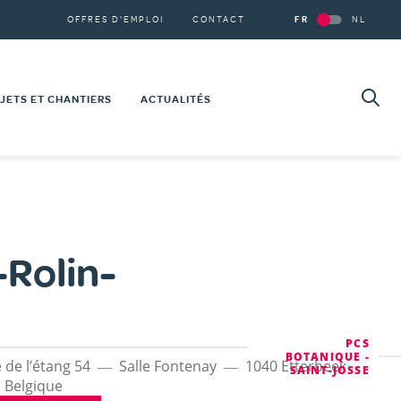
Secondary
OFFRES D'EMPLOI
CONTACT
FR
NL
navigation
Se
Re
JETS ET CHANTIERS
ACTUALITÉS
NSTRUCTIONS
NOVATIONS
JETS 101
e
%
JETS SOCIÉTAUX
-Rolin-
RTOGRAPHIE DE NOS PROJETS
PCS
BOTANIQUE -
se
 de l’étang 54
Salle Fontenay
1040
Etterbeek
SAINT-JOSSE
Belgique