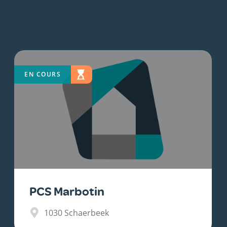
EN COURS
PCS Marbotin
1030
Schaerbeek