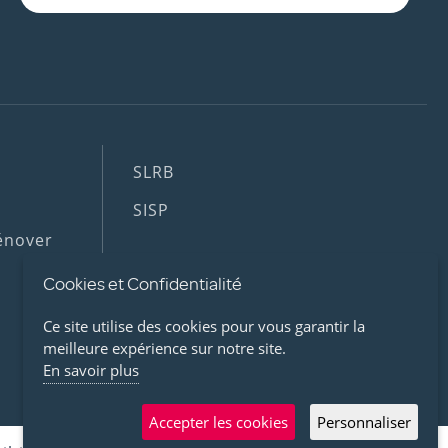
Footer
SLRB
(2nd
SISP
menu)
rénover
Footer
Cookies et Confidentialité
TROUVEZ VOTRE CONTACT
shortcuts
Ce site utilise des cookies pour vous garantir la
meilleure expérience sur notre site.
ARTEMIS
En savoir plus
Accepter les cookies
Personnaliser