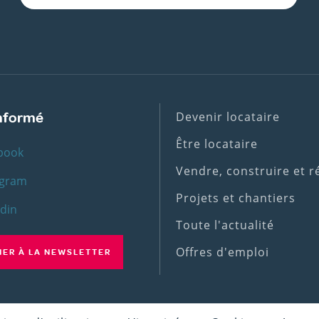
Footer
Devenir locataire
informé
(1st
Être locataire
book
menu)
Vendre, construire et 
agram
Projets et chantiers
edin
Toute l'actualité
Offres d'emploi
ER À LA NEWSLETTER