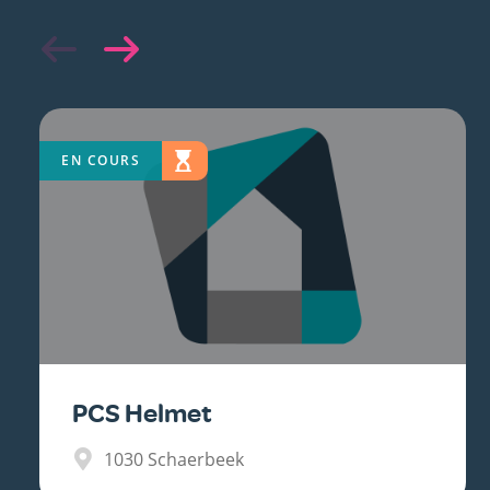
EN COURS
PCS Helmet
1030
Schaerbeek