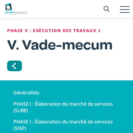
Aller
Searc
Recherc
au
T
n
contenu
principal
Fil
PHASE V : EXÉCUTION DES TRAVAUX
d'Ariane
V. Vade-mecum
Navigation
Généralités
principale
PHASE I : Élaboration du marché de services
(SLRB)
PHASE I : Élaboration du marché de services
(SISP)