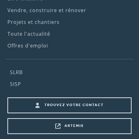
menu)
Vendre, construire et rénover
Projets et chantiers
Toute l'actualité
Offres d'emploi
Footer
SLRB
(2nd
SISP
menu)
Footer
TROUVEZ VOTRE CONTACT
shortcuts
ARTEMIS