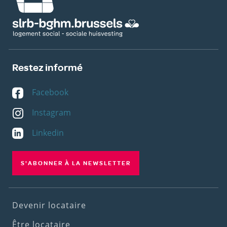
Restez informé
Facebook
Instagram
Linkedin
S'ABONNER À LA NEWSLETTER
Footer
Devenir locataire
(1st
Être locataire