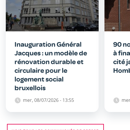
Inauguration Général
90 n
Jacques : un modèle de
à fin
rénovation durable et
cité 
circulaire pour le
Homb
logement social
bruxellois
mer, 08/07/2026 - 13:55
mer