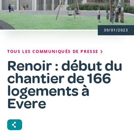
30/01/2023
Fil
TOUS LES COMMUNIQUÉS DE PRESSE
d'Ariane
Renoir : début du
chantier de 166
logements à
Evere