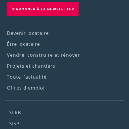
S'ABONNER À LA NEWSLETTER
Footer
Devenir locataire
(1st
Être locataire
menu)
Vendre, construire et rénover
Projets et chantiers
Toute l'actualité
Offres d'emploi
Footer
SLRB
(2nd
SISP