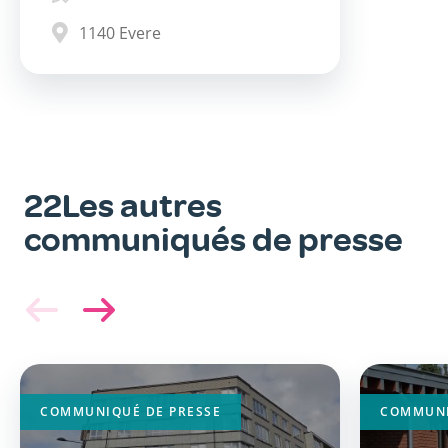
1140
Evere
22Les autres
communiqués de presse
Image
Image
principale
principa
COMMUNIQUÉ DE PRESSE
COMMUNI