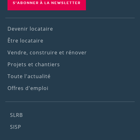
S'ABONNER À LA NEWSLETTER
Footer
Devenir locataire
(1st
Être locataire
menu)
Vendre, construire et rénover
Projets et chantiers
Toute l'actualité
Offres d'emploi
Footer
SLRB
(2nd
SISP
menu)