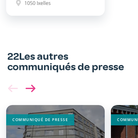
1050
Ixelles
22Les autres
communiqués de presse
Image
Image
principale
principa
COMMUNIQUÉ DE PRESSE
COMMUNI