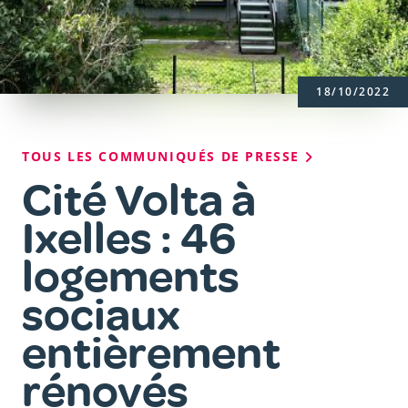
18/10/2022
Fil
TOUS LES COMMUNIQUÉS DE PRESSE
d'Ariane
Cité Volta à
Ixelles : 46
logements
sociaux
entièrement
rénovés