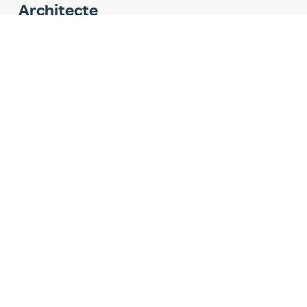
Architecte
Gevelinzicht Ingenieur-Architecten bv
Entrepreneur
Monument Hainaut
Pouvoir subsidiant
SLRB