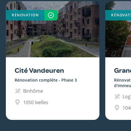
RÉNOVATION
TERMINÉ
RÉNOVAT
Cité Vandeuren
Gran
Rénovation complète - Phase 3
Rénovat
d'immeu
Binhôme
Log'
1050
Ixelles
104