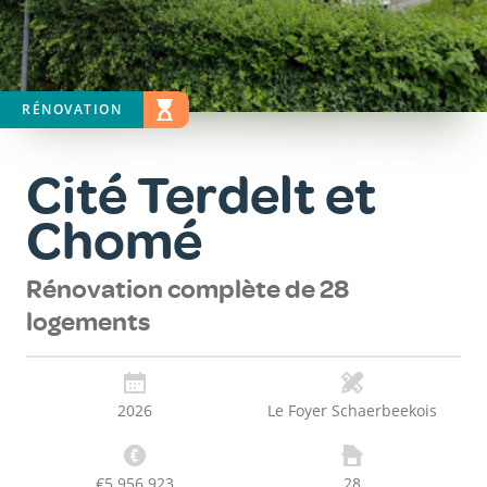
RÉNOVATION
STATUT
EN COURS
Cité Terdelt et
Chomé
Rénovation complète de 28
logements
2026
Le Foyer Schaerbeekois
€5 956 923
28