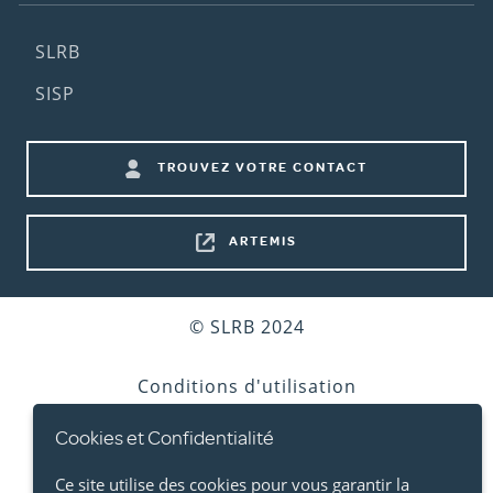
Footer
SLRB
(2nd
SISP
menu)
Footer
TROUVEZ VOTRE CONTACT
shortcuts
ARTEMIS
Bottom
© SLRB 2024
footer
Conditions d'utilisation
Cookies et Confidentialité
Vie privée
Ce site utilise des cookies pour vous garantir la