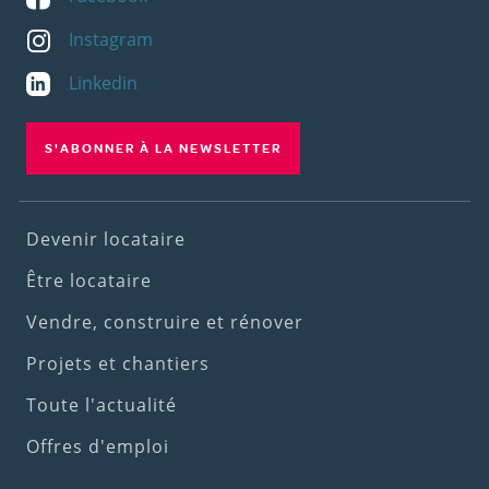
Instagram
Linkedin
S'ABONNER À LA NEWSLETTER
Footer
Devenir locataire
(1st
Être locataire
menu)
Vendre, construire et rénover
Projets et chantiers
Toute l'actualité
Offres d'emploi