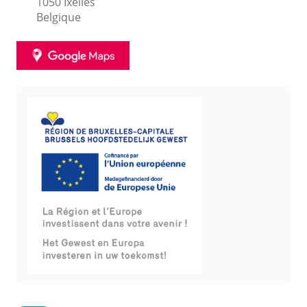
1050
Ixelles
Belgique
GOOGLE
MAPS
Résumé