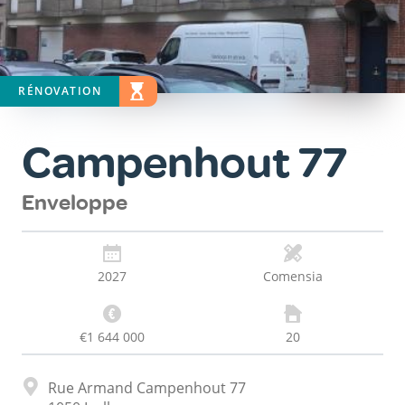
RÉNOVATION
STATUT
EN ÉTUDE
Campenhout 77
Enveloppe
2027
Comensia
€1 644 000
20
Adresse
Rue Armand Campenhout 77