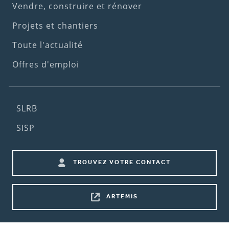
menu)
Vendre, construire et rénover
Projets et chantiers
Toute l'actualité
Offres d'emploi
Footer
SLRB
(2nd
SISP
menu)
Footer
TROUVEZ VOTRE CONTACT
shortcuts
ARTEMIS