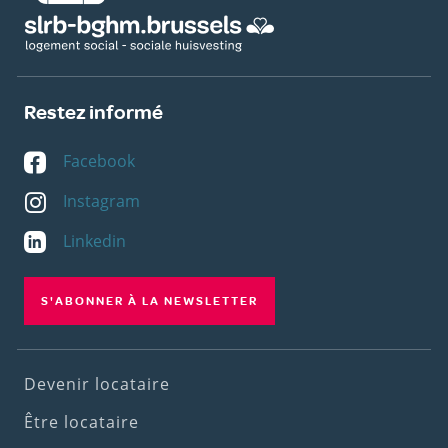
Restez informé
Facebook
Instagram
Linkedin
S'ABONNER À LA NEWSLETTER
Footer
Devenir locataire
(1st
Être locataire