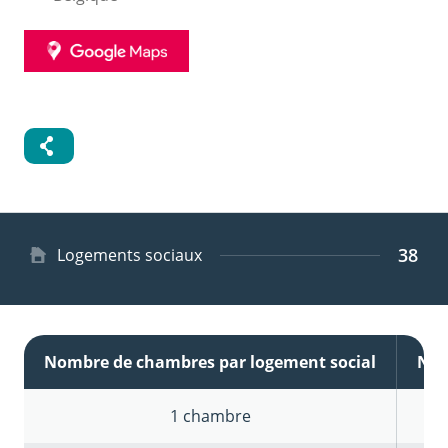
GOOGLE
MAPS
38
Type
Logements sociaux
de
logement
Nombre de chambres par logement social
Nom
1 chambre