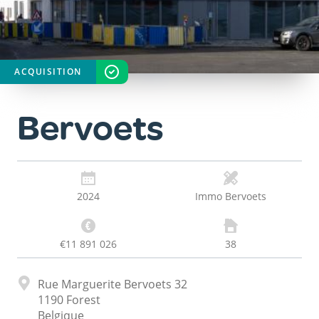
ACQUISITION
STATUT
TERMINÉ
Bervoets
2024
Immo Bervoets
€11 891 026
38
Adresse
Rue Marguerite Bervoets 32
1190
Forest
Belgique