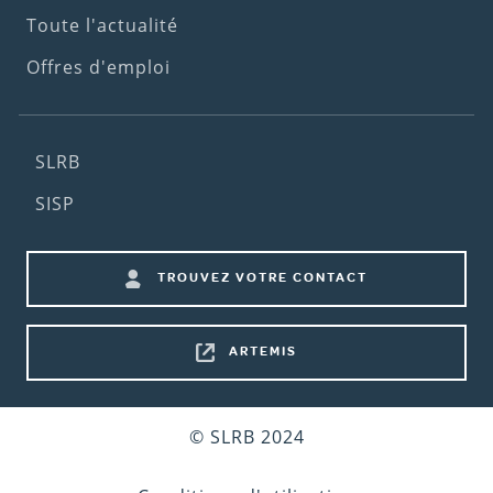
Toute l'actualité
Offres d'emploi
Footer
SLRB
(2nd
SISP
menu)
Footer
TROUVEZ VOTRE CONTACT
shortcuts
ARTEMIS
Bottom
© SLRB 2024
footer