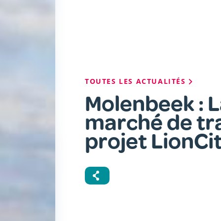
Fil
TOUTES LES ACTUALITÉS
d'Ariane
Molenbeek : 
marché de tr
projet LionCi