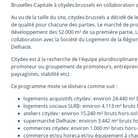
Bruxelles-Capitale à citydev.brussels en collaboration 
Au vu de la taille du site, citydev.brussels a décidé d
de qualité pour chacune des parties. Le marché de pr
développement des 52.000 m² de sa première partie, Lio
collaboration avec la Société du Logement de la Région
Delhaize.
Citydev est à la recherche de l'équipe pluridisciplinair
promoteur ou groupement de promoteurs, entrepreneu
paysagistes, stabilité etc).
Ce programme mixte se divisera comme suit :
logements acquisitifs citydev : environ 24.440 m² 
logements sociaux SLRB : environ 4.113 m² bruts h
ateliers citydev : environ 15.240 m² bruts hors-sol
supermarché Delhaize : environ 3.442 m² bruts ho
commerces citydev: environ 1.000 m² bruts hors-s
commerce et/ou horeca et/ou équipement à char