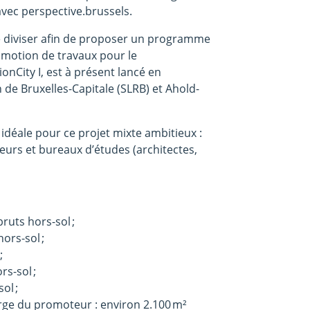
avec perspective.brussels.
e le diviser afin de proposer un programme
omotion de travaux pour le
nCity I, est à présent lancé en
 de Bruxelles-Capitale (SLRB) et Ahold-
e idéale pour ce projet mixte ambitieux :
rs et bureaux d’études (architectes,
bruts hors-sol ;
ors-sol ;
 ;
rs-sol ;
ol ;
ge du promoteur : environ 2.100 m²