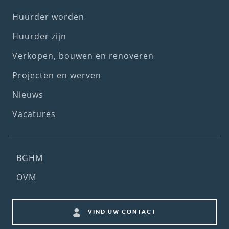
Footer
Huurder worden
(1st
Huurder zijn
menu)
Verkopen, bouwen en renoveren
Projecten en werven
Nieuws
Vacatures
Footer
BGHM
(2nd
OVM
menu)
Footer
VIND UW CONTACT
shortcuts