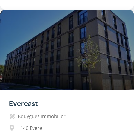
Evereast
Bouygues Immobilier
1140
Evere