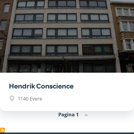
Hendrik Conscience
1140
Evere
Paginering
Pagina 1
Volgende
››
pagina