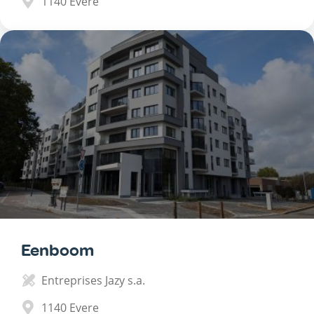
1140
Evere
Eenboom
Entreprises Jazy s.a.
1140
Evere