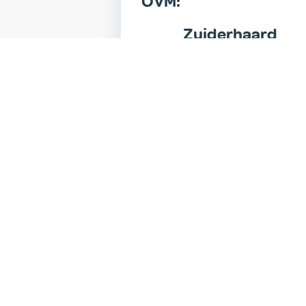
OVM:
Zuiderhaard
n
RENOVATIE
VOLTOOID