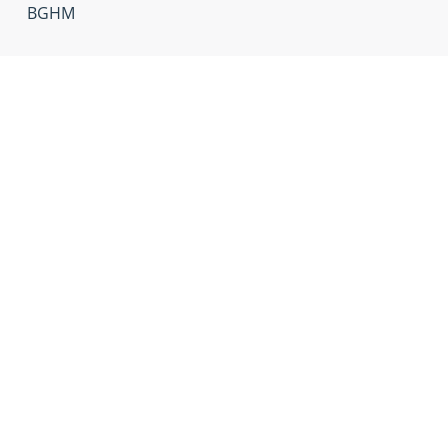
BGHM
Andere renovatieprojecte
RENOVATIE
VOLTOOID