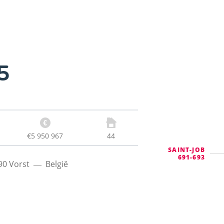
5
€5 950 967
44
SAINT-JOB
691-693
90
Vorst
België