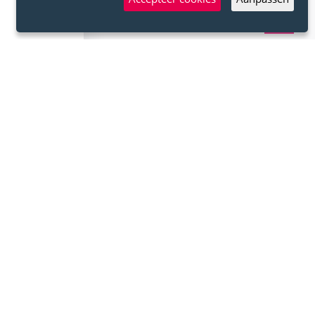
Back
to
top
BEKIJK ALLE PROJECTEN
RENOVATIE
VOLTOOID