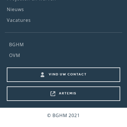
Nieuws
Vacatures
Footer
BGHM
(2nd
OVM
menu)
Footer
VIND UW CONTACT
shortcuts
ARTEMIS
Bottom
© BGHM 2021
footer