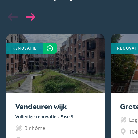
RENOVATIE
VOLTOOID
RENOVAT
Vandeuren wijk
Grot
Volledige renovatie - Fase 3
Log'
Binhôme
104