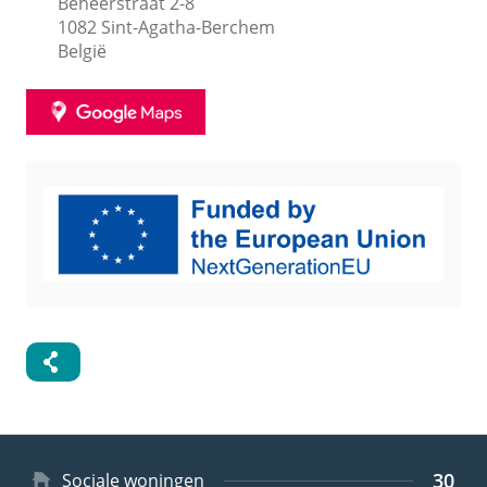
Beheerstraat 2-8
1082
Sint-Agatha-Berchem
België
GOOGLE
MAPS
Samenvatting
Afbeelding
30
Type
Sociale woningen