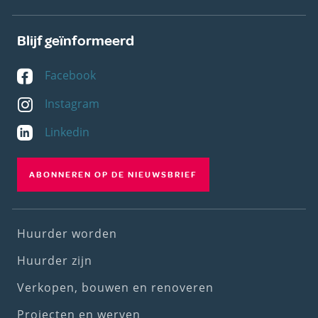
Blijf geïnformeerd
Facebook
Instagram
Linkedin
ABONNEREN OP DE NIEUWSBRIEF
Footer
Huurder worden
(1st
Huurder zijn
menu)
Verkopen, bouwen en renoveren
Projecten en werven