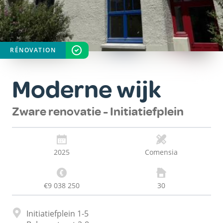
RÉNOVATION
STAAT
VOLTOOID
Moderne wijk
Zware renovatie - Initiatiefplein
2025
Comensia
€9 038 250
30
Adres
Initiatiefplein 1-5