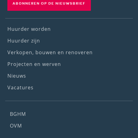
ABONNEREN OP DE NIEUWSBRIEF
Footer
Huurder worden
(1st
Huurder zijn
menu)
Verkopen, bouwen en renoveren
Projecten en werven
Nieuws
Vacatures
Footer
BGHM
(2nd
OVM
menu)