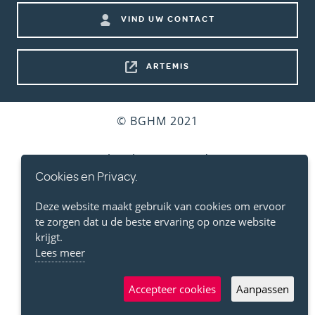
Footer
VIND UW CONTACT
shortcuts
ARTEMIS
Bottom
© BGHM 2021
footer
Gebruiksvoorwaarden
Cookies en Privacy.
Persoonlijke Levenssfeer
Deze website maakt gebruik van cookies om ervoor
te zorgen dat u de beste ervaring op onze website
Cookies
krijgt.
Lees meer
Toegankelijkheidsverklaring
Accepteer cookies
Aanpassen
Bereikbaarheid / Plan