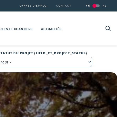
Secondary
OFFRES D'EMPLOI
CONTACT
FR
NL
navigation
Se
Re
JETS ET CHANTIERS
ACTUALITÉS
NSTRUCTIONS
NOVATIONS
STATUT DU PROJET (FIELD_CT_PROJECT_STATUS)
JETS 101
e
%
JETS SOCIÉTAUX
RTOGRAPHIE DE NOS PROJETS