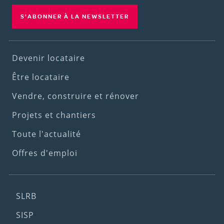
S'ABONNER À LA NEWSLETTER
Footer
Devenir locataire
(1st
Être locataire
menu)
Vendre, construire et rénover
Projets et chantiers
Toute l'actualité
Offres d'emploi
Footer
SLRB
(2nd
SISP