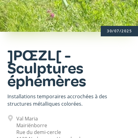
30/07/2025
]PŒZL[ -
Sculptures
éphémères
Installations temporaires accrochées à des
structures métalliques colorées.
Adresse
Val Maria
Mairiënborre
Rue du demi-cercle