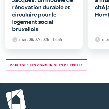
rénovation durable et
cité 
circulaire pour le
Homb
logement social
bruxellois
mer, 08/07/2026 - 13:55
mer
VOIR TOUS LES COMMUNIQUÉS DE PRESSE
Image