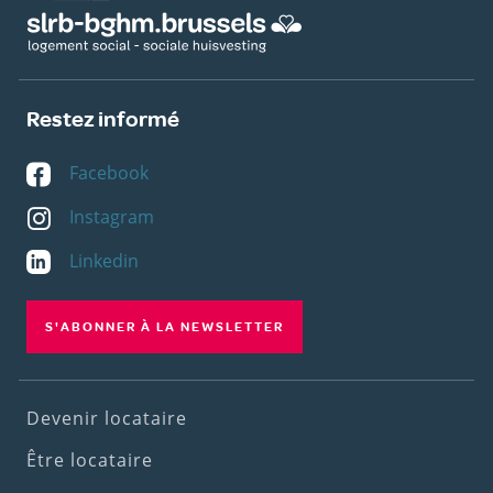
Restez informé
Facebook
Instagram
Linkedin
S'ABONNER À LA NEWSLETTER
Footer
Devenir locataire
(1st
Être locataire