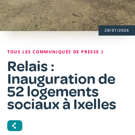
28/01/2026
Fil
TOUS LES COMMUNIQUÉS DE PRESSE
d'Ariane
Relais :
Inauguration de
52 logements
sociaux à Ixelles