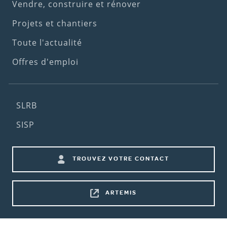
menu)
Vendre, construire et rénover
Projets et chantiers
Toute l'actualité
Offres d'emploi
Footer
SLRB
(2nd
SISP
menu)
Footer
TROUVEZ VOTRE CONTACT
shortcuts
ARTEMIS
Bottom