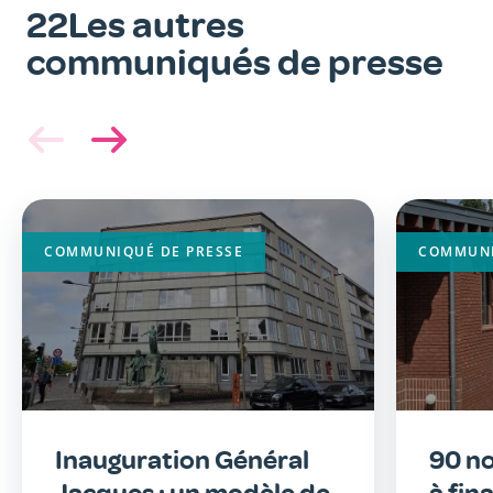
22Les autres
communiqués de presse
Image
Image
principale
principa
COMMUNIQUÉ DE PRESSE
COMMUNI
Inauguration Général
90 n
Jacques : un modèle de
à fin