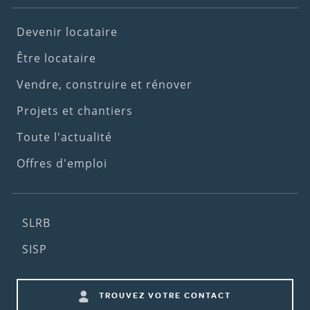
Footer
Devenir locataire
(1st
Être locataire
menu)
Vendre, construire et rénover
Projets et chantiers
Toute l'actualité
Offres d'emploi
Footer
SLRB
(2nd
SISP
menu)
Footer
TROUVEZ VOTRE CONTACT