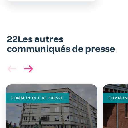
22Les autres
communiqués de presse
Image
Image
principale
principa
COMMUNIQUÉ DE PRESSE
COMMUNI