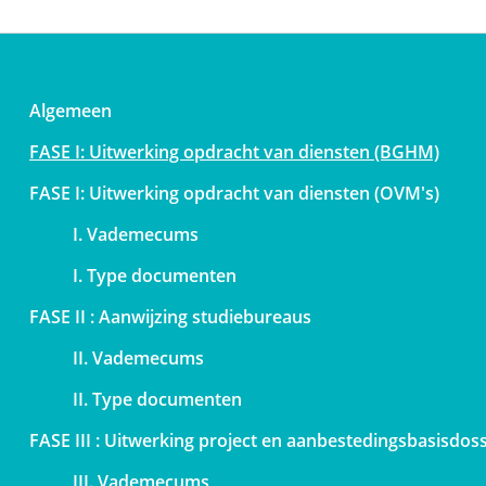
Navigation
Algemeen
principale
FASE I: Uitwerking opdracht van diensten (BGHM)
FASE I: Uitwerking opdracht van diensten (OVM's)
I. Vademecums
I. Type documenten
FASE II : Aanwijzing studiebureaus
II. Vademecums
II. Type documenten
FASE III : Uitwerking project en aanbestedingsbasisdoss
III. Vademecums