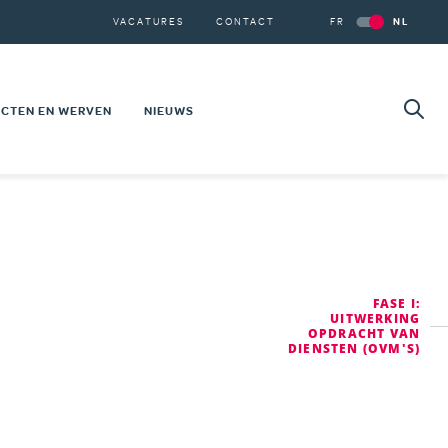
Secondary
VACATURES
CONTACT
FR
NL
navigation
Se
Z
CTEN EN WERVEN
NIEUWS
WBOUW
VATIES
ECTEN 101
e
%
SCHAPPELIJKE PROJECTEN
FASE I:
T VAN ONZE PROJECTEN
UITWERKING
OPDRACHT VAN
DIENSTEN (OVM'S)