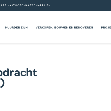
BARE
VASTGOED
MAATSCHAPPIJEN
VM'S
PDRACHTEN
HUURDER ZIJN
VERKOPEN, BOUWEN EN RENOVEREN
PROJE
on
AARDEN
UW HUURWAARBORG
VASTGOED TE KOOP
NIEU
VOOR EEN
UW SOCIALE BEGELEIDING
PRIVÉ SECTOR
RENO
HUURPRIJS EN HUURLASTEN
OPENBARE SECTOR
PROJ
 KANDIDATUUR
MUTATIE NAAR EEN ANDERE
TECHNISCHE DOCUMENTEN
MAAT
opdracht
EN WONING
WONING
KAAR
)
T
ADVIESRADEN VAN DE HUURDERS
NEN
EEN KLACHT INDIENEN