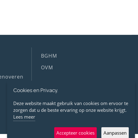
Footer
BGHM
(2nd
OVM
menu)
enoveren
Footer
Cookies en Privacy.
VIND UW CONTACT
shortcuts
Deze website maakt gebruik van cookies om ervoor te
zorgen dat u de beste ervaring op onze website krijgt.
ARTEMIS
Lees meer
Accepteer cookies
Aanpassen