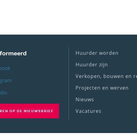
Footer
Huurder worden
ïnformeerd
(1st
Huurder zijn
book
menu)
Verkopen, bouwen en r
agram
Projecten en werven
edin
Nieuws
Vacatures
EN OP DE NIEUWSBRIEF