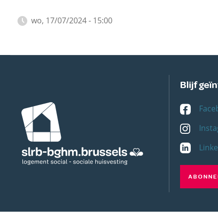
wo, 17/07/2024 - 15:00
Blijf ge
Afbeelding
Face
Inst
Link
ABONNER