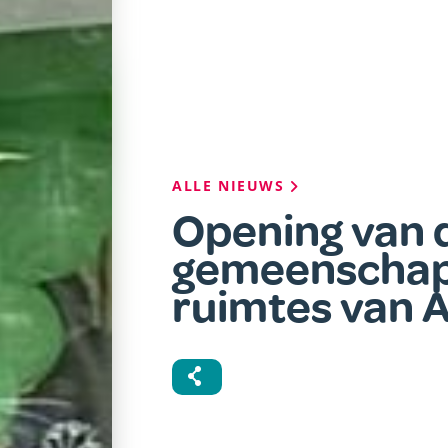
Kruimelpad
ALLE NIEUWS
Opening van 
gemeenschap
ruimtes van