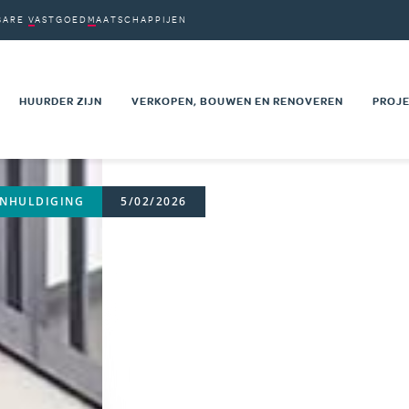
BARE
VASTGOED
MAATSCHAPPIJEN
VM'S
PDRACHTEN
HUURDER ZIJN
VERKOPEN, BOUWEN EN RENOVEREN
PROJE
on
AARDEN
UW HUURWAARBORG
VASTGOED TE KOOP
NIEU
VOOR EEN
UW SOCIALE BEGELEIDING
PRIVÉ SECTOR
RENO
INHULDIGING
5/02/2026
HUURPRIJS EN HUURLASTEN
OPENBARE SECTOR
PROJ
 KANDIDATUUR
MUTATIE NAAR EEN ANDERE
TECHNISCHE DOCUMENTEN
MAAT
EN WONING
WONING
KAAR
T
ADVIESRADEN VAN DE HUURDERS
NEN
EEN KLACHT INDIENEN